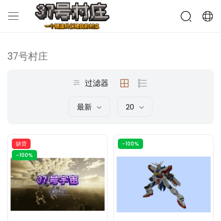
37号村庄
过滤器
最新
20
缺货
-100%
-100%